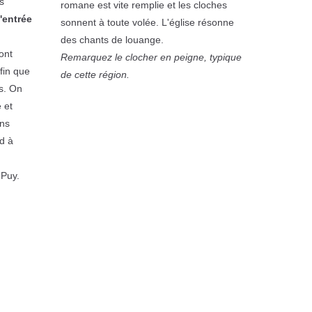
s
romane est vite remplie et les cloches
'entrée
sonnent à toute volée. L'église résonne
des chants de louange.
ont
Remarquez le clocher en peigne, typique
fin que
de cette région.
s. On
 et
ans
d à
 Puy.