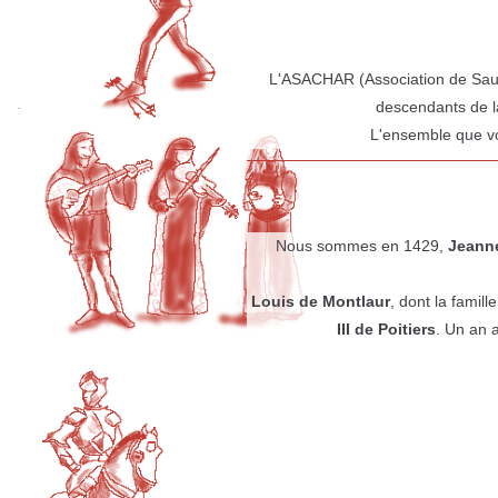
L'ASACHAR (Association de Sauve
descendants de la
L'ensemble que vo
Nous sommes en 1429,
Jeanne
Louis de Montlaur
, dont la famil
III de Poitiers
. Un an 