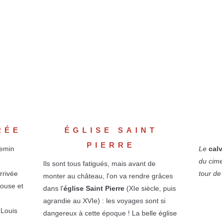
RÉE
ÉGLISE SAINT
PIERRE
hemin
Le
calv
du cime
Ils sont tous fatigués, mais avant de
rrivée
tour de 
monter au château, l'on va rendre grâces
pouse et
dans l'
église Saint Pierre
(XIe siècle, puis
agrandie au XVIe) : les voyages sont si
 Louis
dangereux à cette époque ! La belle église