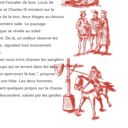
ent l'escalier de bois. Louis de
r et Charles III montent sur la
e de la tour, deux étages au-dessus
remière salle. Le paysage
que se révèle au soleil
t. De là, un veilleur observe les
s, signalant tout mouvement
t.
in nous irons chasser les sangliers
loups qui se terrent dans les bois
s apercevez là-bas ", propose
à son hôte. Les deux hommes
ent quelques propos sur la chasse
descendent, salués par les gardes.