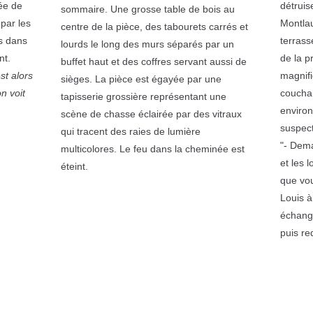
ée de
détruis
sommaire. Une grosse table de bois au
par les
Montlau
centre de la pièce, des tabourets carrés et
s dans
terrass
lourds le long des murs séparés par un
nt.
de la p
buffet haut et des coffres servant aussi de
st alors
magnifi
sièges. La pièce est égayée par une
n voit
couchan
tapisserie grossière représentant une
environ
scène de chasse éclairée par des vitraux
suspec
qui tracent des raies de lumière
"- Dema
multicolores. Le feu dans la cheminée est
et les 
éteint.
que vou
Louis 
échang
puis re