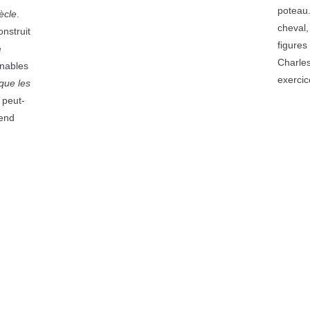
poteau.
ècle
.
cheval,
onstruit
figures
e
Charles
enables
exercic
que les
 peut-
cend