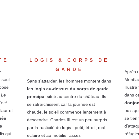
TE
LOGIS & CORPS DE
GARDE
e
Après u
 seul
Montlau
Sans s'attarder, les hommes montent dans
xposé
illustre
les logis au-dessus du corps de garde
.
Le
dans ce
principal
situé au centre du château. Ils
'est
donjo
se rafraîchissent car la journée est
laur et
bois qu
chaude, le soleil commence lentement à
rée
se tien
descendre. Charles III est un peu surpris
la
d'attaq
par la rusticité du logis : petit, étroit, mal
is qui
réfugie
éclairé et au mobilier assez