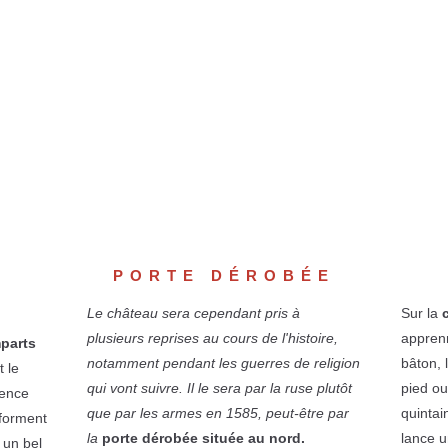
PORTE DÉROBÉE
Le château sera cependant pris à
Sur la
plusieurs reprises au cours de l'histoire,
appren
parts
notamment pendant les guerres de religion
bâton, 
t le
qui vont suivre. Il le sera par la ruse plutôt
pied ou
sence
que par les armes en 1585, peut-être par
quintai
 forment
la
porte dérobée située au nord.
lance u
 un bel